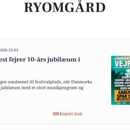
RYOMGÅRD
2026 13:01
st fejrer 10-års jubilæum i
igen omdannet til festivalplads, når Danmarks
års jubilæum med et stort musikprogram og
Kopiér link