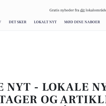
Gratis nyheder fra
dit
lokalområde
V
DET SKER
LOKALT NYT
MØD DINE NABOER
E NYT - LOKALE N
TAGER OG ARTIKL