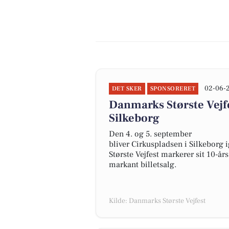
02-06-
DET SKER
SPONSORERET
Danmarks Største Vejfe
Silkeborg
Den 4. og 5. september
bliver Cirkuspladsen i Silkeborg 
Største Vejfest markerer sit 10-
markant billetsalg.
Kilde: Danmarks Største Vejfest