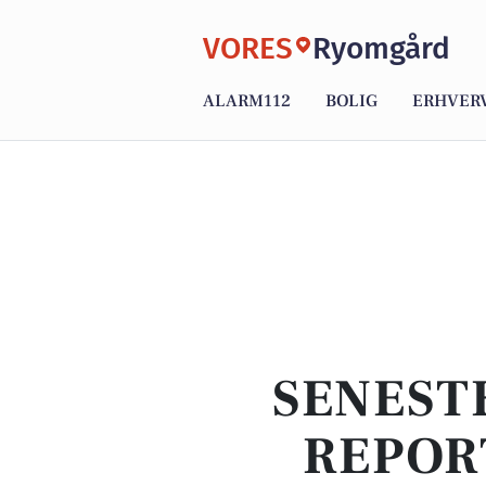
VORES
Ryomgård
ALARM112
BOLIG
ERHVER
SENEST
REPOR