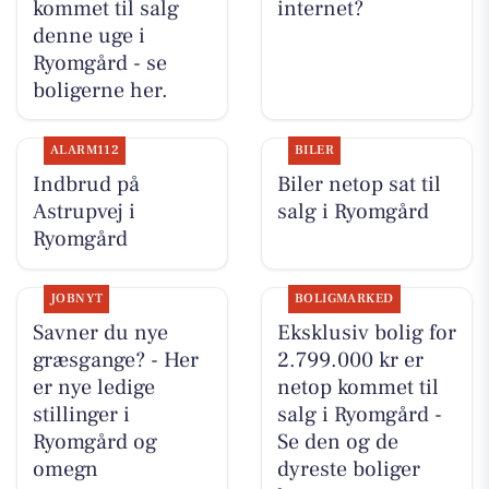
kommet til salg
internet?
denne uge i
Ryomgård - se
boligerne her.
ALARM112
BILER
Indbrud på
Biler netop sat til
Astrupvej i
salg i Ryomgård
Ryomgård
JOBNYT
BOLIGMARKED
Savner du nye
Eksklusiv bolig for
græsgange? - Her
2.799.000 kr er
er nye ledige
netop kommet til
stillinger i
salg i Ryomgård -
Ryomgård og
Se den og de
omegn
dyreste boliger