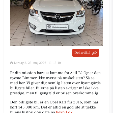
Del artikel
Lørdag d. 23. maj 2026 - kl. 13:10
Er din mission bare at komme fra A til B? Og er den
nyeste Bimmer ikke øverst på ønskelisten? Så se
med her. Vi giver dig nemlig listen over Ryomgårds
billigste biler. Bilerne på listen skriger måske ikke
prestige, men til gengæld er prisen overkommelig.
Den billigste bil er en Opel Karl fra 2016, som har
kørt 145.000 km. Det er altid en god ide at tjekke
bilens historik og data på
tjekbil.dk