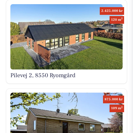
2.425.000 kr
2
120 m
Pilevej 2, 8550 Ryomgård
875.000 kr
2
109 m