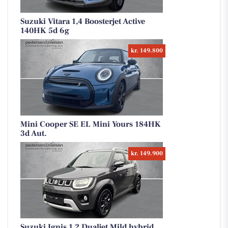
Suzuki Vitara 1,4 Boosterjet Active
140HK 5d 6g
kr. 149.800
Mini Cooper SE EL Mini Yours 184HK
3d Aut.
kr. 149.900
Suzuki Ignis 1,2 Dualjet Mild hybrid