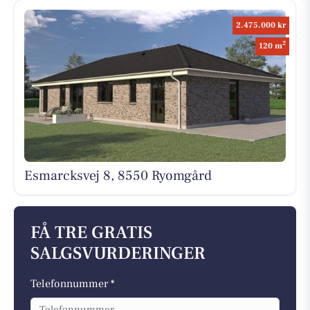
2.475.000 kr
2
120 m
Esmarcksvej 8, 8550 Ryomgård
FÅ TRE GRATIS
SALGSVURDERINGER
Telefonnummer *