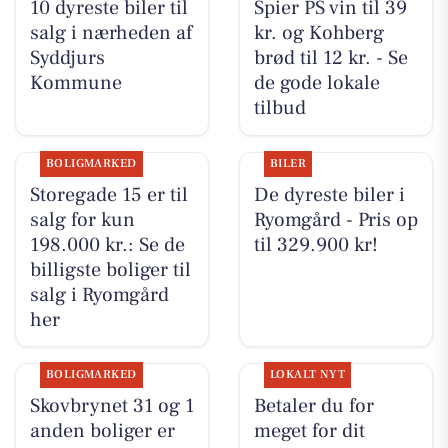
10 dyreste biler til
Spier PS vin til 39
salg i nærheden af
kr. og Kohberg
Syddjurs
brød til 12 kr. - Se
Kommune
de gode lokale
tilbud
BOLIGMARKED
BILER
Storegade 15 er til
De dyreste biler i
salg for kun
Ryomgård - Pris op
198.000 kr.: Se de
til 329.900 kr!
billigste boliger til
salg i Ryomgård
her
BOLIGMARKED
LOKALT NYT
Skovbrynet 31 og 1
Betaler du for
anden boliger er
meget for dit