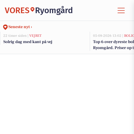
VORES
Ryomgård
Seneste nyt ›
22 timer siden |
VEJRET
05-08-2026 13:02 |
BOLI
Solrig dag med kant på vej
Top 6 over dyreste boli
Ryomgård. Priser op t