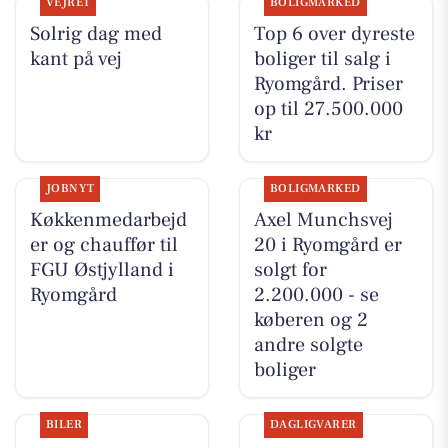
VEJRET
BOLIGMARKED
Solrig dag med
Top 6 over dyreste
kant på vej
boliger til salg i
Ryomgård. Priser
op til 27.500.000
kr
JOBNYT
BOLIGMARKED
Køkkenmedarbejd
Axel Munchsvej
er og chauffør til
20 i Ryomgård er
FGU Østjylland i
solgt for
Ryomgård
2.200.000 - se
køberen og 2
andre solgte
boliger
BILER
DAGLIGVARER