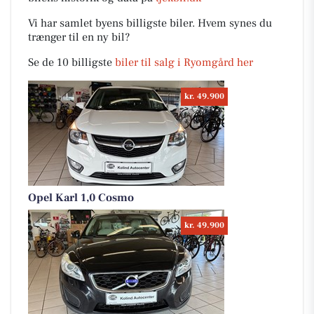
Vi har samlet byens billigste biler. Hvem synes du
trænger til en ny bil?
Se de 10 billigste
biler til salg i Ryomgård her
kr. 49.900
Opel Karl 1,0 Cosmo
kr. 49.900