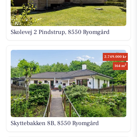
Skolevej 2 Pindstrup, 8550 Ryomgård
2.749.000 kr
2
164 m
Skyttebakken 8B, 8550 Ryomgård