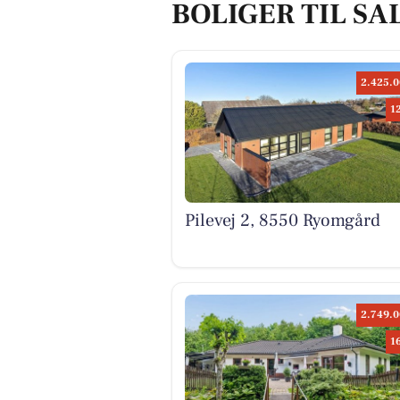
BOLIGER TIL SA
2.425.0
1
Pilevej 2, 8550 Ryomgård
2.749.0
1