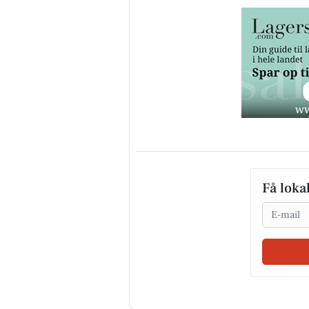
Få loka
Email