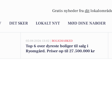
Gratis nyheder fra
dit
lokalområde
V
DET SKER
LOKALT NYT
MØD DINE NABOER
05-08-2026 13:02 |
BOLIGMARKED
Top 6 over dyreste boliger til salg i
Ryomgård. Priser op til 27.500.000 kr