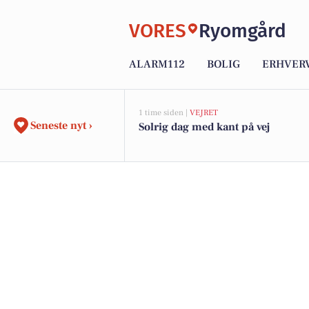
VORES
Ryomgård
ALARM112
BOLIG
ERHVER
1 time siden |
VEJRET
Seneste nyt ›
Solrig dag med kant på vej