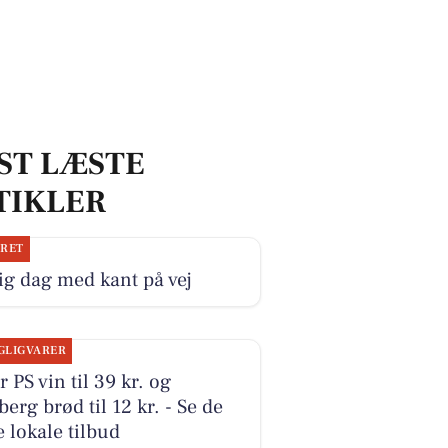
ST LÆSTE
TIKLER
JRET
ig dag med kant på vej
GLIGVARER
r PS vin til 39 kr. og
erg brød til 12 kr. - Se de
 lokale tilbud