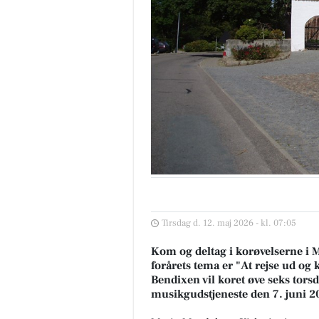
Tirsdag d. 12. maj 2026 - kl. 07:05
Kom og deltag i korøvelserne i 
forårets tema er "At rejse ud o
Bendixen vil koret øve seks tors
musikgudstjeneste den 7. juni 20