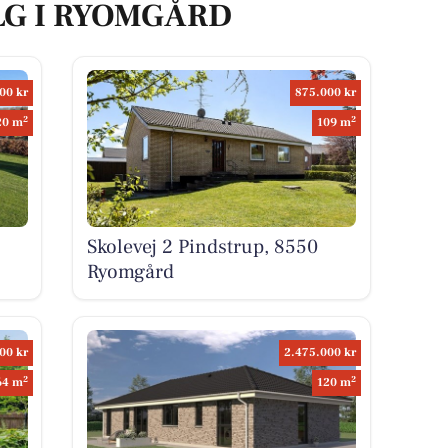
LG I RYOMGÅRD
00 kr
875.000 kr
2
2
20 m
109 m
Skolevej 2 Pindstrup, 8550
Ryomgård
00 kr
2.475.000 kr
2
2
64 m
120 m