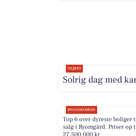
VEJRET
Solrig dag med kan
BOLIGMARKED
Top 6 over dyreste boliger t
salg i Ryomgård. Priser op t
27.500.000 kr