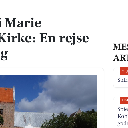
En rejse gennem sang
i Marie
irke: En rejse
ME
ng
AR
VE
Solr
DA
Spie
Kohb
gode