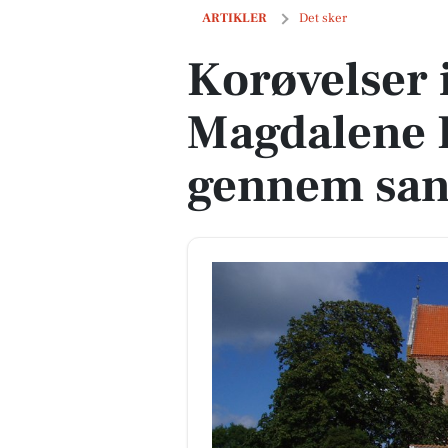
Korøvelser i Marie Magdalene Kirke: 
ARTIKLER
Det sker
Korøvelser 
Magdalene K
gennem sa