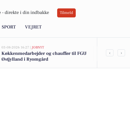
 -
direkte i din indbakke
Tilmeld
SPORT
VEJRET
03-08-2026 16:27 |
JOBNYT
02-08-2026 16:04
‹
›
Køkkenmedarbejder og chauffør til FGU
Spier PS vin 
Østjylland i Ryomgård
12 kr. - Se d