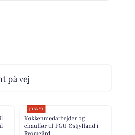
t på vej
JOBNYT
il
Køkkenmedarbejder og
il
chauffør til FGU Østjylland i
Ryomgård