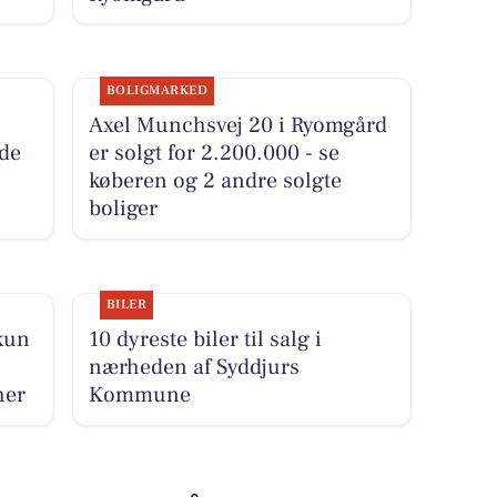
BOLIGMARKED
Axel Munchsvej 20 i Ryomgård
 de
er solgt for 2.200.000 - se
køberen og 2 andre solgte
boliger
BILER
 kun
10 dyreste biler til salg i
nærheden af Syddjurs
her
Kommune