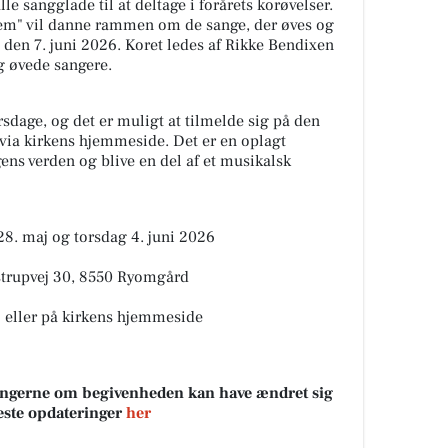
le sangglade til at deltage i forårets korøvelser.
em" vil danne rammen om de sange, der øves og
den 7. juni 2026. Koret ledes af Rikke Bendixen
g øvede sangere.
rsdage, og det er muligt at tilmelde sig på den
r via kirkens hjemmeside. Det er en oplagt
ens verden og blive en del af et musikalsk
28. maj og torsdag 4. juni 2026
strupvej 30, 8550 Ryomgård
) eller på kirkens hjemmeside
sningerne om begivenheden kan have ændret sig
neste opdateringer
her