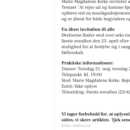
Marie Magdalene Kirke inviterer al
Temaet "At rejse ud og komme hj
opføres ved en musikgudstjeneste 
og er åbent for både begyndere o
En åben invitation til alle
Øvelserne finder sted over seks to
første øveaften den 23. april elle
mulighed for at fordybe sig i sang
fællesskab.
Praktiske informationer:
Datoer: Torsdag 21. maj, torsdag 
Tidspunkt: Kl. 19:00
Sted: Marie Magdalene Kirke, Bøj
Entré: Ikke oplyst
Tilmelding: Første øveaften (23/4
Vi tager forbehold for, at oply
siden, vi skrev artiklen. Tjek se
Kilde: Kultunaut