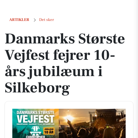
Danmarks Største Vejfest fejrer 10-års jubilæum i Silkeborg
ARTIKLER
Det sker
Danmarks Største
Vejfest fejrer 10-
års jubilæum i
Silkeborg