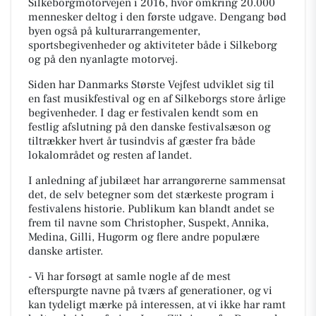
Silkeborgmotorvejen i 2016, hvor omkring 20.000
mennesker deltog i den første udgave. Dengang bød
byen også på kulturarrangementer,
sportsbegivenheder og aktiviteter både i Silkeborg
og på den nyanlagte motorvej.
Siden har Danmarks Største Vejfest udviklet sig til
en fast musikfestival og en af Silkeborgs store årlige
begivenheder. I dag er festivalen kendt som en
festlig afslutning på den danske festivalsæson og
tiltrækker hvert år tusindvis af gæster fra både
lokalområdet og resten af landet.
I anledning af jubilæet har arrangørerne sammensat
det, de selv betegner som det stærkeste program i
festivalens historie. Publikum kan blandt andet se
frem til navne som Christopher, Suspekt, Annika,
Medina, Gilli, Hugorm og flere andre populære
danske artister.
- Vi har forsøgt at samle nogle af de mest
efterspurgte navne på tværs af generationer, og vi
kan tydeligt mærke på interessen, at vi ikke har ramt