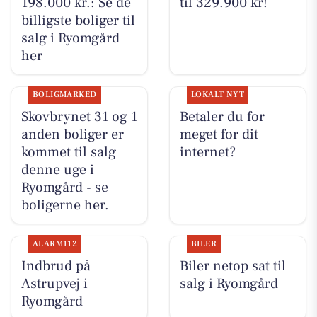
198.000 kr.: Se de
til 329.900 kr!
billigste boliger til
salg i Ryomgård
her
BOLIGMARKED
LOKALT NYT
Skovbrynet 31 og 1
Betaler du for
anden boliger er
meget for dit
kommet til salg
internet?
denne uge i
Ryomgård - se
boligerne her.
ALARM112
BILER
Indbrud på
Biler netop sat til
Astrupvej i
salg i Ryomgård
Ryomgård