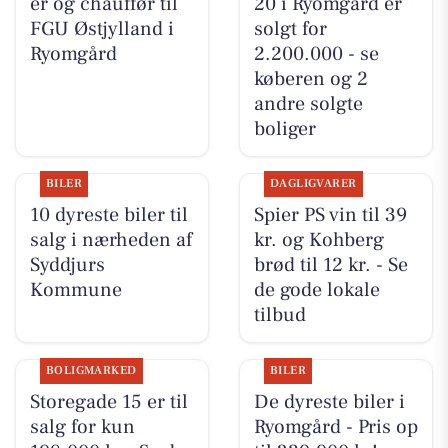
er og chauffør til
20 i Ryomgård er
FGU Østjylland i
solgt for
Ryomgård
2.200.000 - se
køberen og 2
andre solgte
boliger
BILER
DAGLIGVARER
10 dyreste biler til
Spier PS vin til 39
salg i nærheden af
kr. og Kohberg
Syddjurs
brød til 12 kr. - Se
Kommune
de gode lokale
tilbud
BOLIGMARKED
BILER
Storegade 15 er til
De dyreste biler i
salg for kun
Ryomgård - Pris op