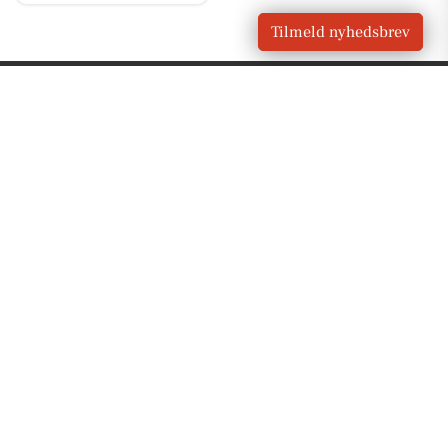
Tilmeld nyhedsbrev
VORES
Ryomgård
OM VORES DIGITAL
Om os
For annoncører
Vilkår og Privatlivspolitik
Kontakt VORES Digital
Administrer samtykke