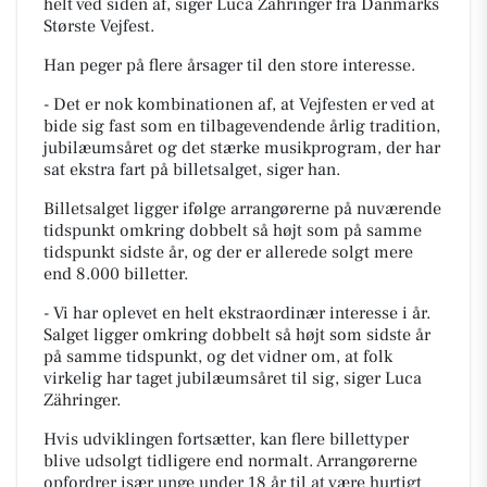
helt ved siden af, siger Luca Zähringer fra Danmarks
Største Vejfest.
Han peger på flere årsager til den store interesse.
- Det er nok kombinationen af, at Vejfesten er ved at
bide sig fast som en tilbagevendende årlig tradition,
jubilæumsåret og det stærke musikprogram, der har
sat ekstra fart på billetsalget, siger han.
Billetsalget ligger ifølge arrangørerne på nuværende
tidspunkt omkring dobbelt så højt som på samme
tidspunkt sidste år, og der er allerede solgt mere
end 8.000 billetter.
- Vi har oplevet en helt ekstraordinær interesse i år.
Salget ligger omkring dobbelt så højt som sidste år
på samme tidspunkt, og det vidner om, at folk
virkelig har taget jubilæumsåret til sig, siger Luca
Zähringer.
Hvis udviklingen fortsætter, kan flere billettyper
blive udsolgt tidligere end normalt. Arrangørerne
opfordrer især unge under 18 år til at være hurtigt