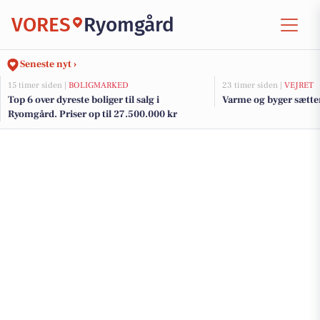
VORES
Ryomgård
Seneste nyt ›
15 timer siden |
BOLIGMARKED
23 timer siden |
VEJRET
Top 6 over dyreste boliger til salg i
Varme og byger sætt
Ryomgård. Priser op til 27.500.000 kr