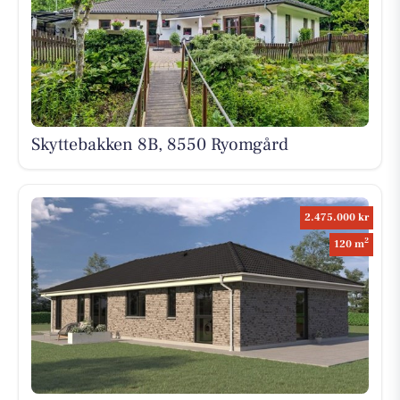
Skyttebakken 8B, 8550 Ryomgård
2.475.000 kr
2
120 m