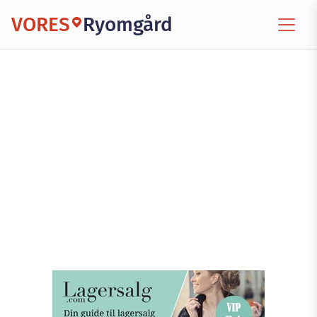
VORES
Ryomgård