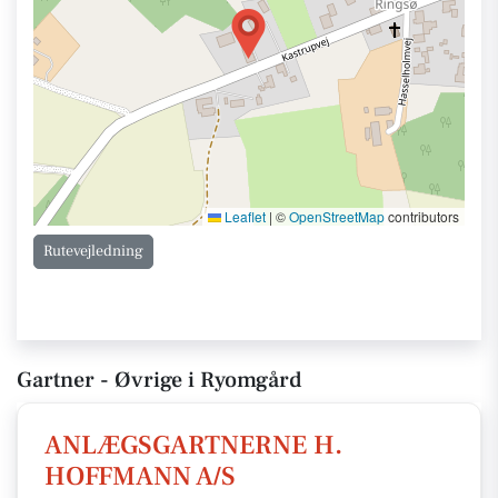
Leaflet
|
©
OpenStreetMap
contributors
Rutevejledning
Gartner - Øvrige i Ryomgård
ANLÆGSGARTNERNE H.
HOFFMANN A/S