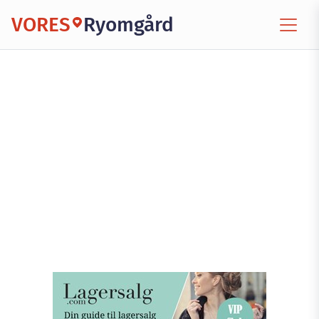
VORES
Ryomgård