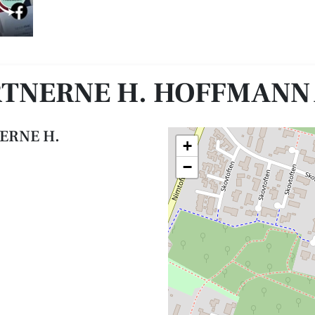
 A/S
NERNE H. HOFFMANN 
ERNE H.
+
−