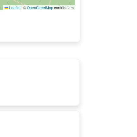
Leaflet
|
©
OpenStreetMap
contributors