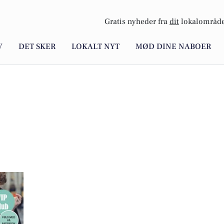
Gratis nyheder fra
dit
lokalområde
V
DET SKER
LOKALT NYT
MØD DINE NABOER