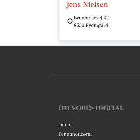
Jens Nielsen
Brunmosevej 32
8550 Ryomgård
OM VORES DIGITAL
Om os
For annoncører