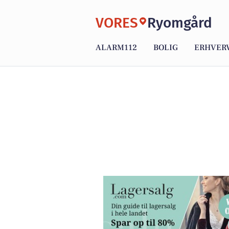
VORES
Ryomgård
ALARM112
BOLIG
ERHVER