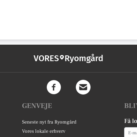
VORES
Ryomgård
GENVEJE
BLI
Få l
Seneste nyt fra Ryomgård
Email
Vores lokale erhverv