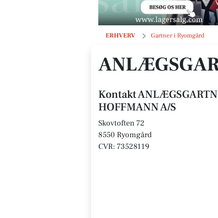
ANLÆGSGARTNERNE H. HOFFMANN
ERHVERV
Gartner i Ryomgård
ANLÆGSGART
Kontakt ANLÆGSGARTN
HOFFMANN A/S
Skovtoften 72
8550 Ryomgård
CVR: 73528119