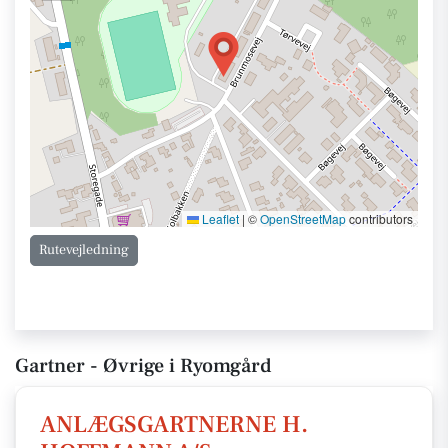
Leaflet
|
©
OpenStreetMap
contributors
Rutevejledning
Gartner - Øvrige i Ryomgård
ANLÆGSGARTNERNE H.