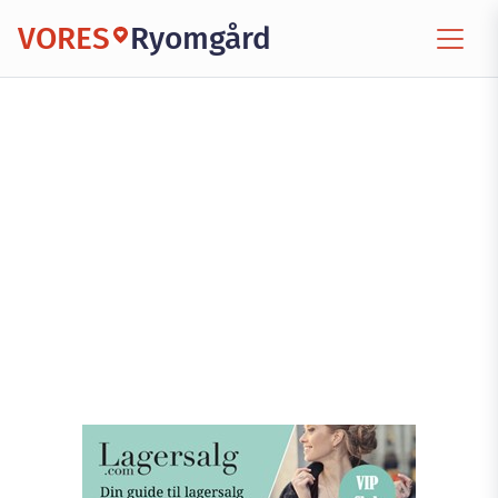
VORES
Ryomgård