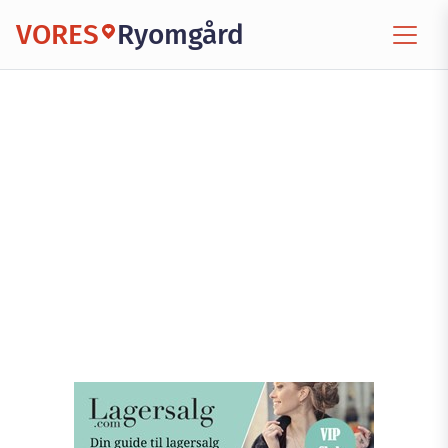
VORES
Ryomgård