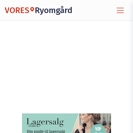
VORES
Ryomgård