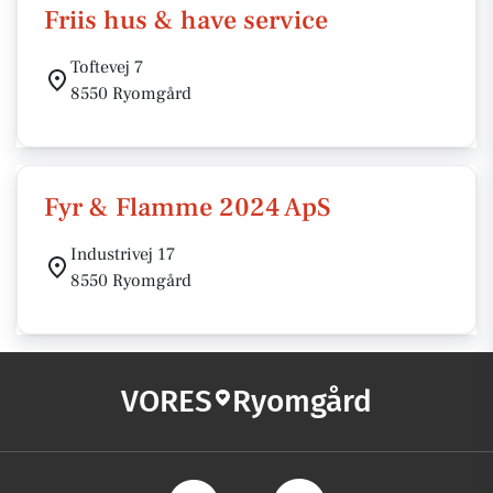
Friis hus & have service
Toftevej 7
8550 Ryomgård
Fyr & Flamme 2024 ApS
Industrivej 17
8550 Ryomgård
VORES
Ryomgård