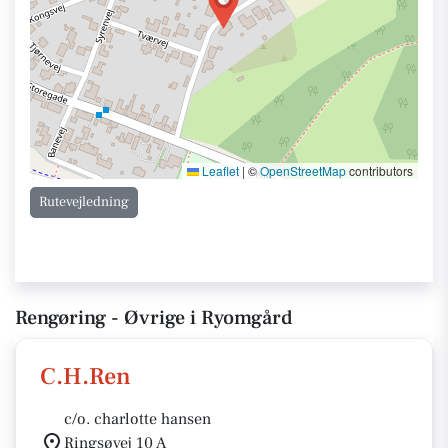
Leaflet
|
©
OpenStreetMap
contributors
Rutevejledning
Rengøring - Øvrige i Ryomgård
C.H.Ren
c/o. charlotte hansen
Ringsøvej 10 A