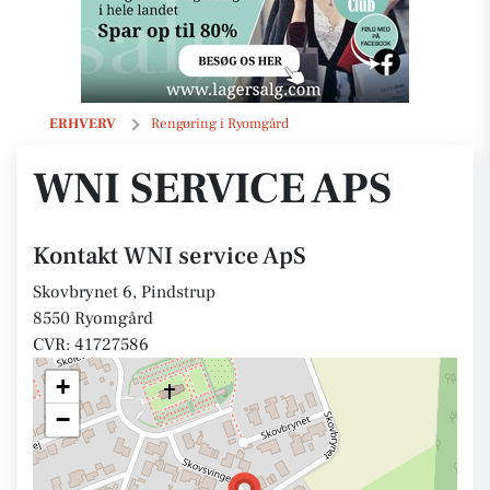
WNI service ApS
ERHVERV
Rengøring i Ryomgård
WNI SERVICE APS
Kontakt WNI service ApS
Skovbrynet 6, Pindstrup
8550 Ryomgård
CVR: 41727586
+
−