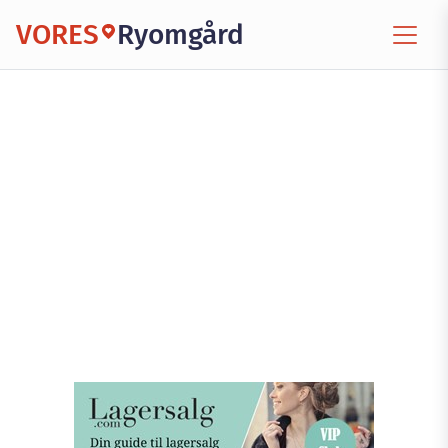
VORES
Ryomgård