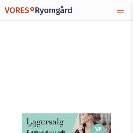
VORES
Ryomgård