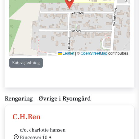
Leaflet
|
©
OpenStreetMap
contributors
Rutevejledning
Rengøring - Øvrige i Ryomgård
C.H.Ren
c/o. charlotte hansen
Ringsøvej 10 A