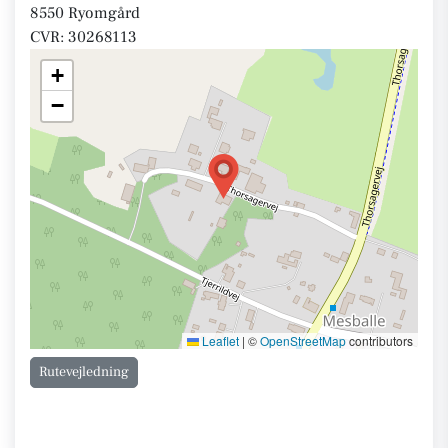
8550 Ryomgård
CVR: 30268113
+
−
Leaflet
|
©
OpenStreetMap
contributors
Rutevejledning