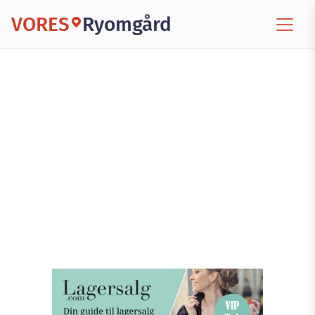
VORES
Ryomgård