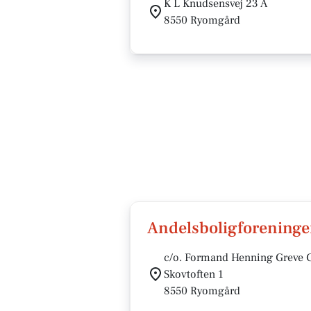
K L Knudsensvej 23 A
8550 Ryomgård
Andelsboligforening
c/o. Formand Henning Greve G
Skovtoften 1
8550 Ryomgård