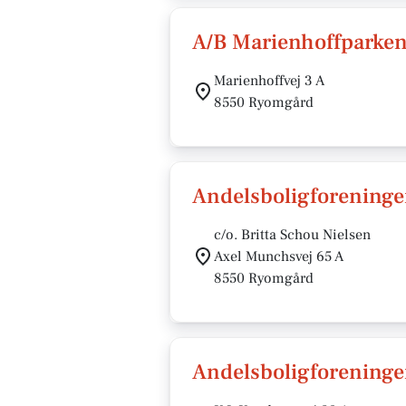
A/B Marienhoffparke
Marienhoffvej 3 A
8550 Ryomgård
Andelsboligforeninge
c/o. Britta Schou Nielsen
Axel Munchsvej 65 A
8550 Ryomgård
Andelsboligforening