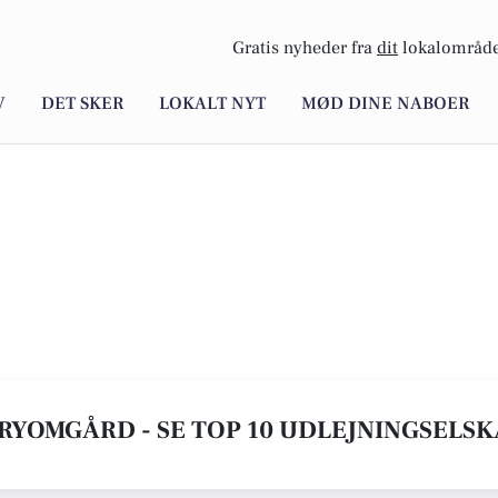
Gratis nyheder fra
dit
lokalområde
V
DET SKER
LOKALT NYT
MØD DINE NABOER
 RYOMGÅRD - SE TOP 10 UDLEJNINGSELS