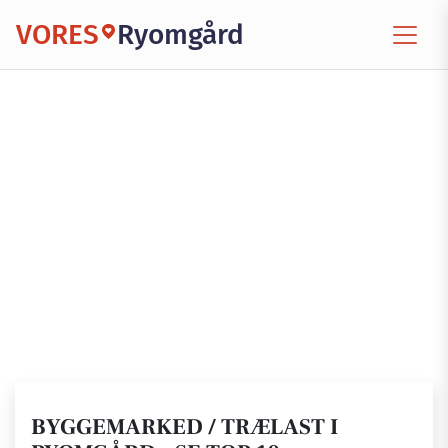
VORES
Ryomgård
BYGGEMARKED / TRÆLAST I