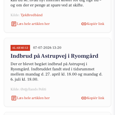
kan du se, hvad nyt internet koster for dig lige nu –
og om der er penge at spare ved at skifte.
Kilde:
TjekBredbånd
Læs hele artiklen her
Kopiér link
07-07-2026 13:20
ALARM112
Indbrud på Astrupvej i Ryomgård
Der er blevet begået indbrud på Astrupvej i
Ryomgård. Indbruddet fandt sted i tidsrummet
mellem mandag d. 27. april kl. 18.00 og mandag d.
6. juli kl. 18.00.
Kilde: Østjyllands Politi
Læs hele artiklen her
Kopiér link