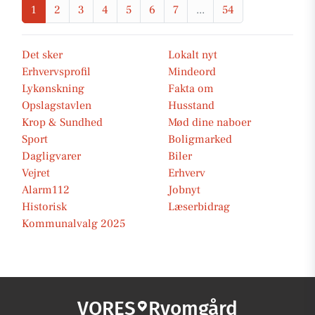
1
2
3
4
5
6
7
...
54
Det sker
Lokalt nyt
Erhvervsprofil
Mindeord
Lykønskning
Fakta om
Opslagstavlen
Husstand
Krop & Sundhed
Mød dine naboer
Sport
Boligmarked
Dagligvarer
Biler
Vejret
Erhverv
Alarm112
Jobnyt
Historisk
Læserbidrag
Kommunalvalg 2025
VORES
Ryomgård