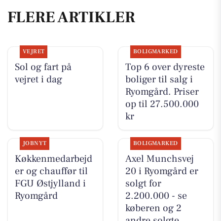
FLERE ARTIKLER
VEJRET
BOLIGMARKED
Sol og fart på
Top 6 over dyreste
vejret i dag
boliger til salg i
Ryomgård. Priser
op til 27.500.000
kr
JOBNYT
BOLIGMARKED
Køkkenmedarbejd
Axel Munchsvej
er og chauffør til
20 i Ryomgård er
FGU Østjylland i
solgt for
Ryomgård
2.200.000 - se
køberen og 2
andre solgte