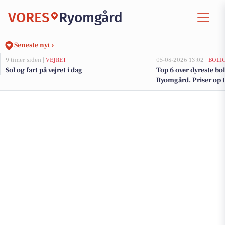
VORES
Ryomgård
Seneste nyt ›
9 timer siden |
VEJRET
05-08-2026 13:02 |
BOLI
Sol og fart på vejret i dag
Top 6 over dyreste boli
Ryomgård. Priser op t