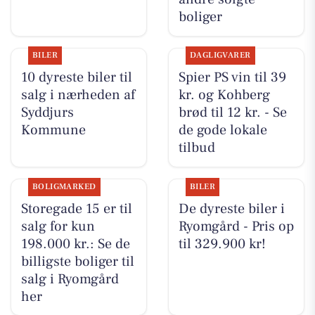
boliger
BILER
DAGLIGVARER
10 dyreste biler til
Spier PS vin til 39
salg i nærheden af
kr. og Kohberg
Syddjurs
brød til 12 kr. - Se
Kommune
de gode lokale
tilbud
BOLIGMARKED
BILER
Storegade 15 er til
De dyreste biler i
salg for kun
Ryomgård - Pris op
198.000 kr.: Se de
til 329.900 kr!
billigste boliger til
salg i Ryomgård
her