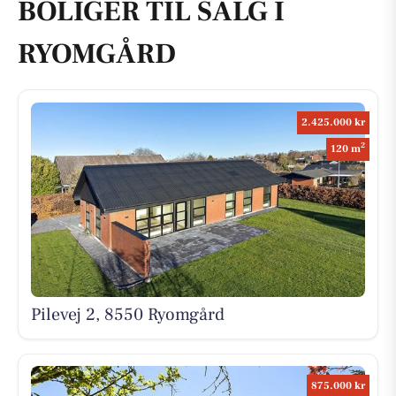
BOLIGER TIL SALG I
RYOMGÅRD
2.425.000 kr
2
120 m
Pilevej 2, 8550 Ryomgård
875.000 kr