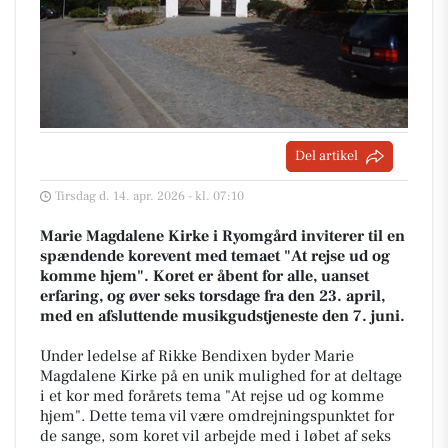
Del artikel
Tirsdag d. 14. apr. 2026 - kl. 07:10
Marie Magdalene Kirke i Ryomgård inviterer til en
spændende korevent med temaet "At rejse ud og
komme hjem". Koret er åbent for alle, uanset
erfaring, og øver seks torsdage fra den 23. april,
med en afsluttende musikgudstjeneste den 7. juni.
Under ledelse af Rikke Bendixen byder Marie
Magdalene Kirke på en unik mulighed for at deltage
i et kor med forårets tema "At rejse ud og komme
hjem". Dette tema vil være omdrejningspunktet for
de sange, som koret vil arbejde med i løbet af seks