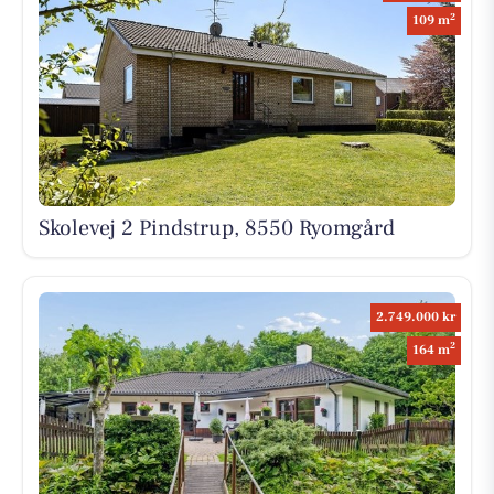
2
109 m
Skolevej 2 Pindstrup, 8550 Ryomgård
2.749.000 kr
2
164 m