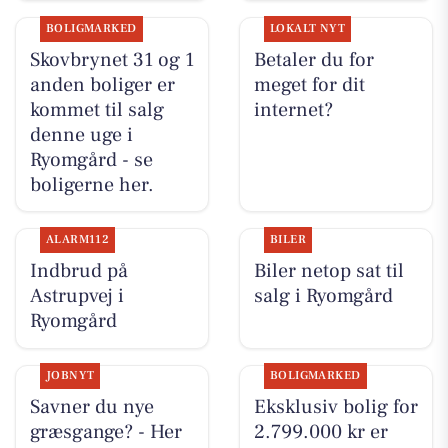
BOLIGMARKED
LOKALT NYT
Skovbrynet 31 og 1
Betaler du for
anden boliger er
meget for dit
kommet til salg
internet?
denne uge i
Ryomgård - se
boligerne her.
ALARM112
BILER
Indbrud på
Biler netop sat til
Astrupvej i
salg i Ryomgård
Ryomgård
JOBNYT
BOLIGMARKED
Savner du nye
Eksklusiv bolig for
græsgange? - Her
2.799.000 kr er