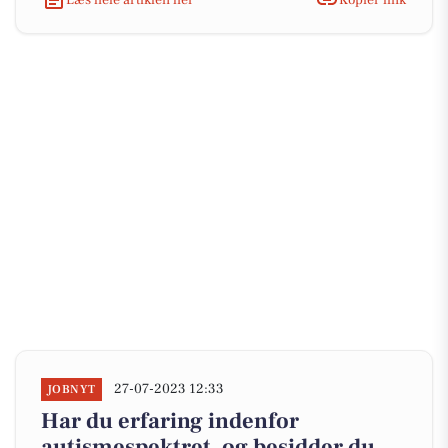
27-07-2023 12:33
JOBNYT
Har du erfaring indenfor
autismespektret, og besidder du