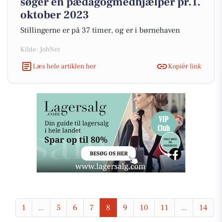
søger en pædagogmedhjælper pr.1.
oktober 2023
Stillingerne er på 37 timer, og er i børnehaven
Kilde: JobNet
Læs hele artiklen her
Kopiér link
1
...
5
6
7
8
9
10
11
...
14