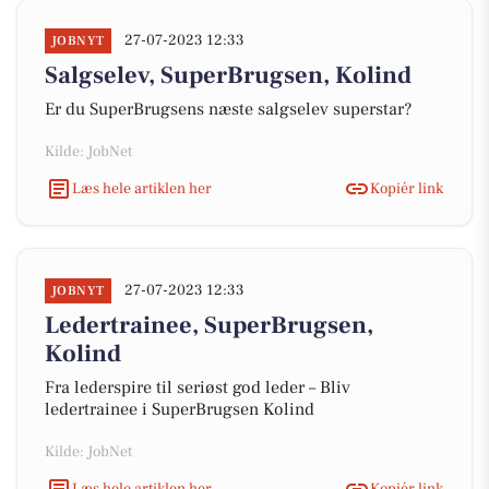
27-07-2023 12:33
JOBNYT
Salgselev, SuperBrugsen, Kolind
Er du SuperBrugsens næste salgselev superstar?
Kilde: JobNet
Læs hele artiklen her
Kopiér link
27-07-2023 12:33
JOBNYT
Ledertrainee, SuperBrugsen,
Kolind
Fra lederspire til seriøst god leder – Bliv
ledertrainee i SuperBrugsen Kolind
Kilde: JobNet
Læs hele artiklen her
Kopiér link