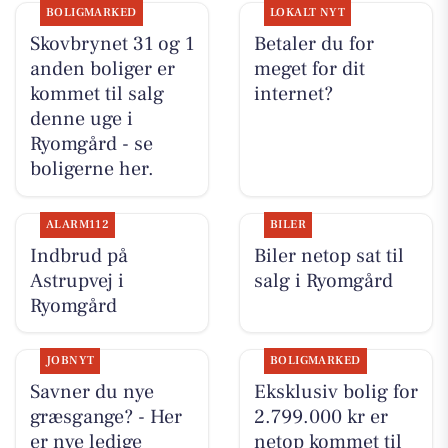
BOLIGMARKED
LOKALT NYT
Skovbrynet 31 og 1
Betaler du for
anden boliger er
meget for dit
kommet til salg
internet?
denne uge i
Ryomgård - se
boligerne her.
ALARM112
BILER
Indbrud på
Biler netop sat til
Astrupvej i
salg i Ryomgård
Ryomgård
JOBNYT
BOLIGMARKED
Savner du nye
Eksklusiv bolig for
græsgange? - Her
2.799.000 kr er
er nye ledige
netop kommet til