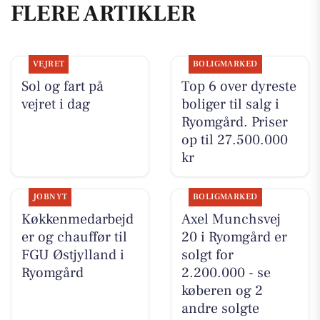
FLERE ARTIKLER
VEJRET
BOLIGMARKED
Sol og fart på
Top 6 over dyreste
vejret i dag
boliger til salg i
Ryomgård. Priser
op til 27.500.000
kr
JOBNYT
BOLIGMARKED
Køkkenmedarbejd
Axel Munchsvej
er og chauffør til
20 i Ryomgård er
FGU Østjylland i
solgt for
Ryomgård
2.200.000 - se
køberen og 2
andre solgte