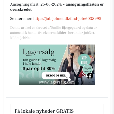
Ansøgningsfrist: 25-06-2024;
- ansøgningsfristen er
overskredet
Se mere her:
https://job.jobnet.dk/find-job/6038998
Denne artikel er skrevet af Emilie Bjergegaard og data er
automatisk hentet fra eksterne kilder, herunder JobNet.
Kilde: JobNet
Få lokale nyheder GRATIS