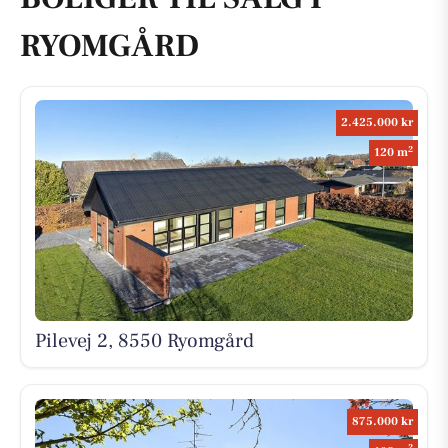
RYOMGÅRD
2.425.000 kr
2
120 m
Pilevej 2, 8550 Ryomgård
875.000 kr
2