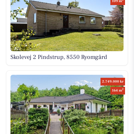
109 m
Skolevej 2 Pindstrup, 8550 Ryomgård
2.749.000 kr
2
164 m