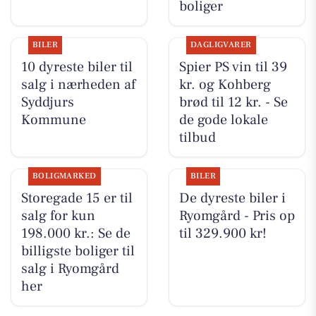
boliger
BILER
DAGLIGVARER
10 dyreste biler til
Spier PS vin til 39
salg i nærheden af
kr. og Kohberg
Syddjurs
brød til 12 kr. - Se
Kommune
de gode lokale
tilbud
BOLIGMARKED
BILER
Storegade 15 er til
De dyreste biler i
salg for kun
Ryomgård - Pris op
198.000 kr.: Se de
til 329.900 kr!
billigste boliger til
salg i Ryomgård
her