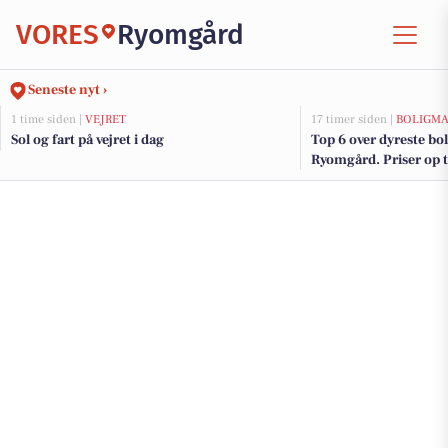
VORES
Ryomgård
Seneste nyt ›
1 time siden |
VEJRET
17 timer siden |
BOLIGM
Sol og fart på vejret i dag
Top 6 over dyreste boli
Ryomgård. Priser op t