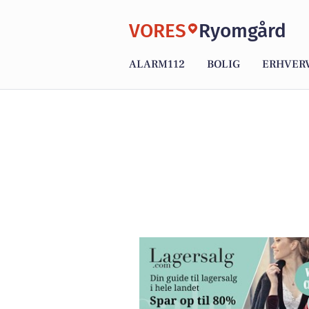
VORES
Ryomgård
ALARM112
BOLIG
ERHVER