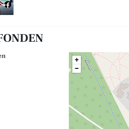
 FONDEN
en
+
−