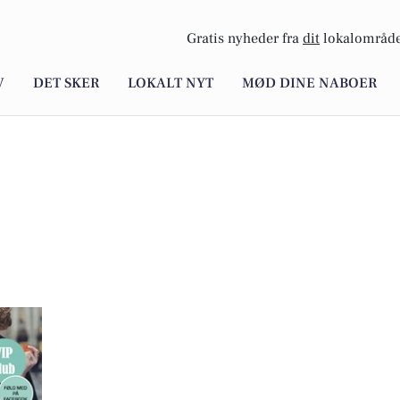
Gratis nyheder fra
dit
lokalområde
V
DET SKER
LOKALT NYT
MØD DINE NABOER