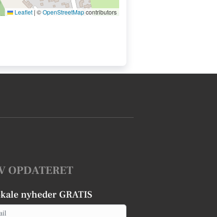
Leaflet
|
©
OpenStreetMap
contributors
V OPDATERET
okale nyheder GRATIS