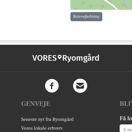
Rutevejledning
VORES
Ryomgård
GENVEJE
BLI
Få l
Seneste nyt fra Ryomgård
Email
Vores lokale erhverv