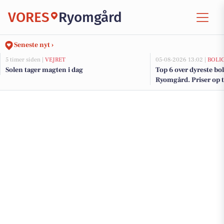
VORES
Ryomgård
Seneste nyt ›
5 timer siden |
VEJRET
05-08-2026 13:02 |
BOLI
Solen tager magten i dag
Top 6 over dyreste boli
Ryomgård. Priser op t