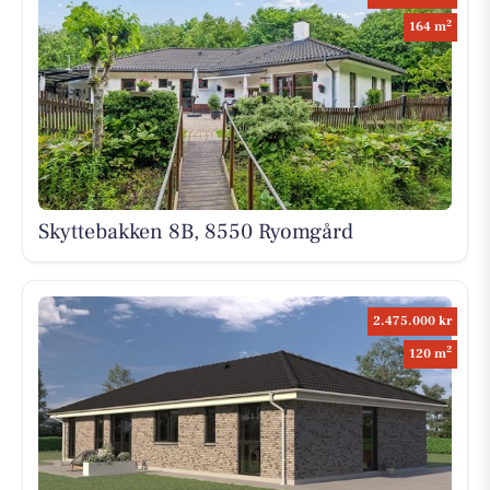
2
164 m
Skyttebakken 8B, 8550 Ryomgård
2.475.000 kr
2
120 m