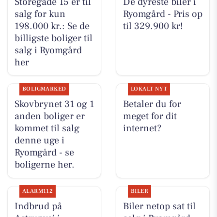
Storegade 15 er til
De dyreste biler i
salg for kun
Ryomgård - Pris op
198.000 kr.: Se de
til 329.900 kr!
billigste boliger til
salg i Ryomgård
her
BOLIGMARKED
LOKALT NYT
Skovbrynet 31 og 1
Betaler du for
anden boliger er
meget for dit
kommet til salg
internet?
denne uge i
Ryomgård - se
boligerne her.
ALARM112
BILER
Indbrud på
Biler netop sat til