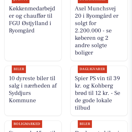
Køkkenmedarbejd
Axel Munchsvej
er og chauffør til
20 i Ryomgård er
FGU Østjylland i
solgt for
Ryomgård
2.200.000 - se
køberen og 2
andre solgte
boliger
BILER
DAGLIGVARER
10 dyreste biler til
Spier PS vin til 39
salg i nærheden af
kr. og Kohberg
Syddjurs
brød til 12 kr. - Se
Kommune
de gode lokale
tilbud
BOLIGMARKED
BILER