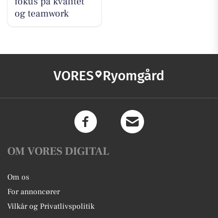
fokus på kvalitet
og teamwork
VORES
Ryomgård
OM VORES DIGITAL
Om os
For annoncører
Vilkår og Privatlivspolitik