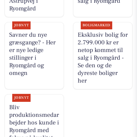
Astrupvej i
salg i Ryomgård
Ryomgård
JOBNYT
BOLIGMARKED
Savner du nye
Eksklusiv bolig for
græsgange? - Her
2.799.000 kr er
er nye ledige
netop kommet til
stillinger i
salg i Ryomgård -
Ryomgård og
Se den og de
omegn
dyreste boliger
her
JOBNYT
Bliv
produktionsmedar
bejder hos kunde i
Ryomgård med