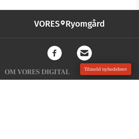
VORES
Ryomgård
Tilmeld nyhedsbrev
OM VORES DIGITAL
Om os
For annoncører
Vilkår og Privatlivspolitik
Kontakt VORES Digital
Administrer samtykke