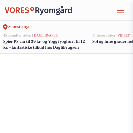
VORES
Ryomgård
Seneste nyt ›
45 minutter siden |
DAGLIGVARER
11 timer siden |
VEJRET
Spier PS vin til 39 kr. og Yoggi yoghurt til 12
Sol og lune grader he
kr. - fantastiske tilbud hos DagliBrugsen