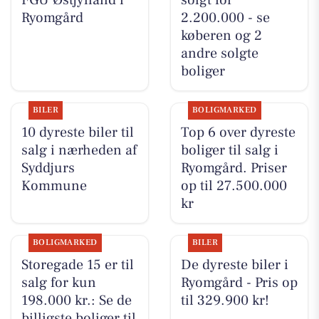
Ryomgård
2.200.000 - se
køberen og 2
andre solgte
boliger
BILER
BOLIGMARKED
10 dyreste biler til
Top 6 over dyreste
salg i nærheden af
boliger til salg i
Syddjurs
Ryomgård. Priser
Kommune
op til 27.500.000
kr
BOLIGMARKED
BILER
Storegade 15 er til
De dyreste biler i
salg for kun
Ryomgård - Pris op
198.000 kr.: Se de
til 329.900 kr!
billigste boliger til