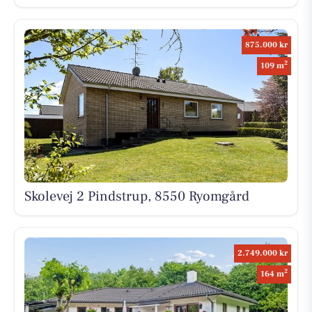
875.000 kr
2
109 m
Skolevej 2 Pindstrup, 8550 Ryomgård
2.749.000 kr
2
164 m