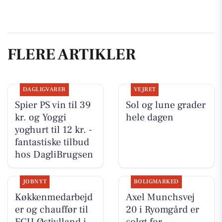
FLERE ARTIKLER
DAGLIGVARER
VEJRET
Spier PS vin til 39
Sol og lune grader
kr. og Yoggi
hele dagen
yoghurt til 12 kr. -
fantastiske tilbud
hos DagliBrugsen
JOBNYT
BOLIGMARKED
Køkkenmedarbejd
Axel Munchsvej
er og chauffør til
20 i Ryomgård er
FGU Østjylland i
solgt for