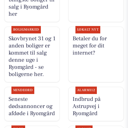
salg i Ryomgård
her
BOLIGMARKED
LOKALT NYT
Skovbrynet 31 og 1
Betaler du for
anden boliger er
meget for dit
kommet til salg
internet?
denne uge i
Ryomgård - se
boligerne her.
MINDEORD
ALARM112
Seneste
Indbrud på
dødsannoncer og
Astrupvej i
afdøde i Ryomgård
Ryomgård