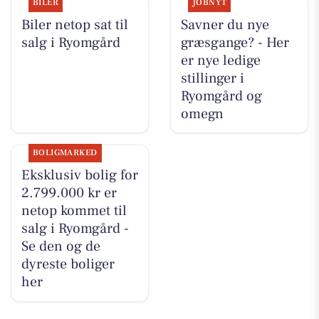
BILER
JOBNYT
Biler netop sat til
Savner du nye
salg i Ryomgård
græsgange? - Her
er nye ledige
stillinger i
Ryomgård og
omegn
BOLIGMARKED
Eksklusiv bolig for
2.799.000 kr er
netop kommet til
salg i Ryomgård -
Se den og de
dyreste boliger
her